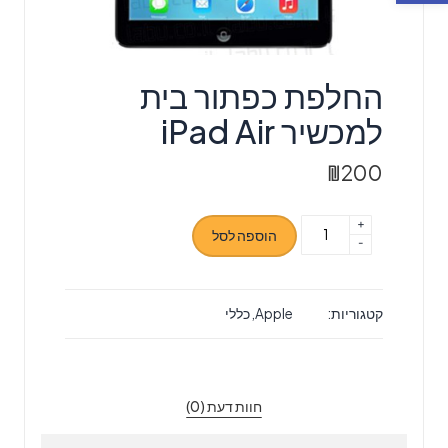
החלפת כפתור בית
למכשיר iPad Air
₪
200
+
כמות
הוספה לסל
-
של
החלפת
כפתור
קטגוריות:
Apple
,
כללי
בית
למכשיר
iPad
Air
חוות דעת (0)