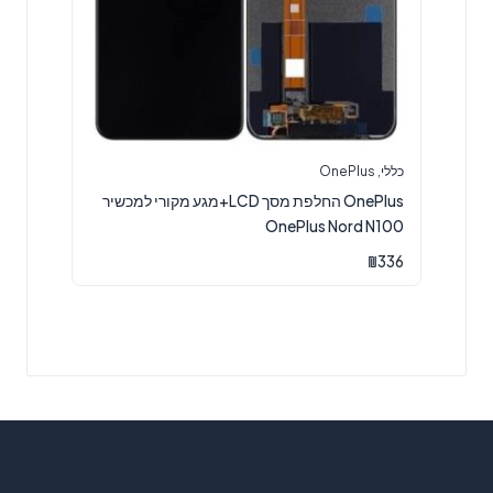
כללי
,
OnePlus
OnePlus החלפת מסך LCD+מגע מקורי למכשיר
OnePlus Nord N100
₪
336