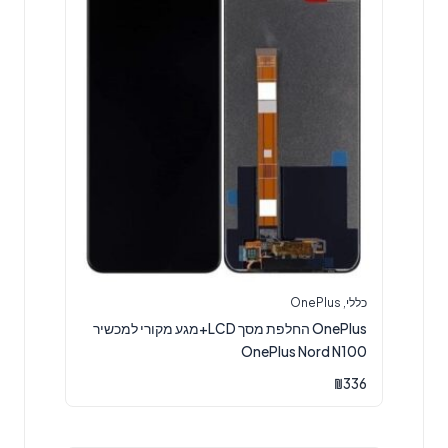
כללי
,
OnePlus
OnePlus החלפת מסך LCD+מגע מקורי למכשיר
OnePlus Nord N100
₪
336