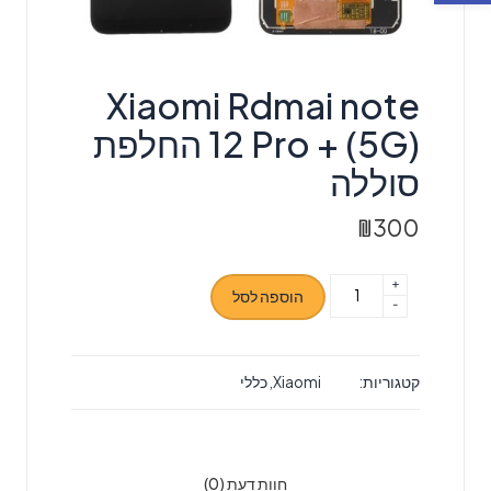
Xiaomi Rdmai note
12 Pro + (5G) החלפת
סוללה
₪
300
+
כמות
הוספה לסל
-
של
Xiaomi
Rdmai
קטגוריות:
Xiaomi
,
כללי
note
12
Pro
+
חוות דעת (0)
(5G)