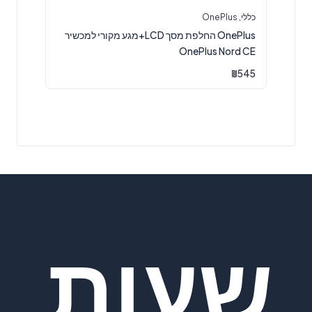
כללי
,
OnePlus
OnePlus החלפת מסך LCD+מגע מקורי למכשיר
OnePlus Nord CE
₪
545
שעות