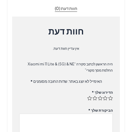
(5G)
חוות דעת (0)
&
NE
החלפת
חוות דעת
מסך
מקורי
אין עדיין חוות דעת.
היה הראשון לכתוב סקירה “Xiaomi mi 11 Lite & (5G) & NE
החלפת מסך מקורי”
האימייל לא יוצג באתר.
שדות החובה מסומנים
*
הדירוג שלך
*
הביקורת שלך
*