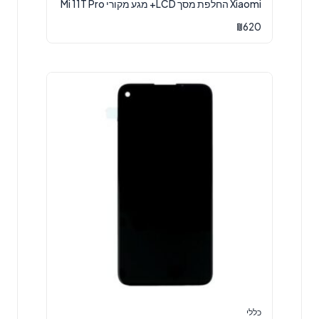
Xiaomi החלפת מסך LCD+ מגע מקורי Mi 11T Pro
₪
620
כללי