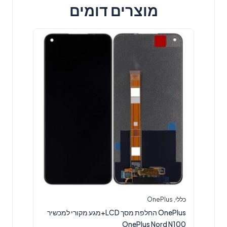
מוצרים דומים
כללי
,
OnePlus
OnePlus החלפת מסך LCD+מגע מקורי למכשיר
OnePlus Nord N100