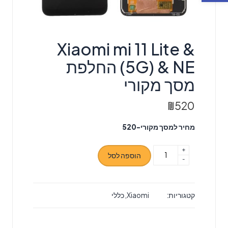
Xiaomi mi 11 Lite &
(5G) & NE החלפת
מסך מקורי
₪
520
מחיר למסך מקורי-520
+
כמות
הוספה לסל
-
של
Xiaomi
mi
קטגוריות:
Xiaomi
,
כללי
11
Lite
&