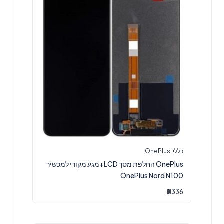
כללי
,
OnePlus
OnePlus החלפת מסך LCD+מגע מקורי למכשיר
OnePlus Nord N100
₪
336