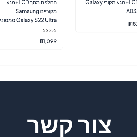
LCD+מגע מקורי Galaxy
החלפת מסך LCD+מגע
A03
מקוריים Samsung
Galaxy S22 Ultra סמסונג
₪
18
דורג
5.00
₪
1,099
מתוך 5
צור קשר