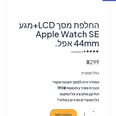
החלפת מסך LCD+מגע
Apple Watch SE
44mm אפל.
reviews
4
4
מדורגים
4.75
מתוך 5 מבוסס על
דירוגים של לקוחות
₪
299
כולל מסגרת
המחיר הינו למסך תצוגה מקורי
זכוכית ספיר בתוספת 190₪
התיקון מתבצע על המקום
כל המוצרים זמינים במלאי!
+
כמות
הוספה לסל