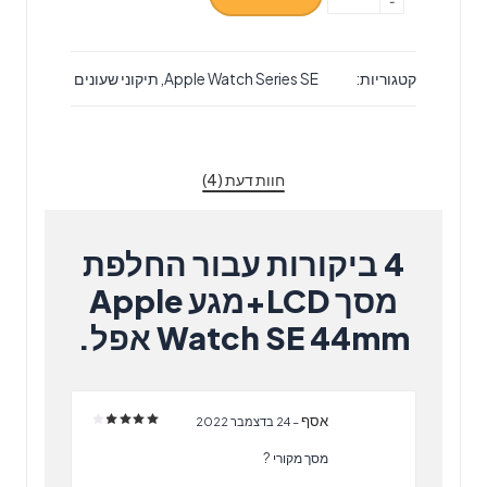
-
של
החלפת
מסך
קטגוריות:
Apple Watch Series SE
,
תיקוני שעונים
LCD+מגע
Apple
Watch
SE
חוות דעת (4)
44mm
אפל.
4 ביקורות עבור
החלפת
מסך LCD+מגע Apple
Watch SE 44mm אפל.
אסף
–
24 בדצמבר 2022
דורג
4
מתוך 5
מסך מקורי ?