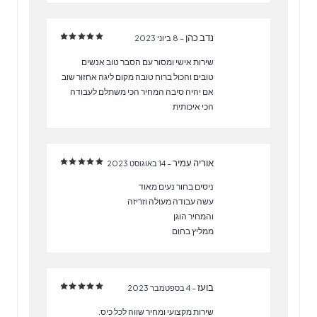
נדב כהן
–
8 ביוני 2023
דורג
5
מתוך 5
שירות אישי ומסור עם הסבר טוב אנשים
טובים והכול ברוח טובה מקום ליגה אחזור שוב
אם יהיה סיבה המחיר הכי משתלם לעבודה
הכי איכותית
אוריה עמיר
–
14 באוגוסט 2023
דורג
5
מתוך 5
ניסים בחור נעים מאוד
עשה עבודה מעולה וזריזה
והמחיר הוגן
ממליץ בחום
בועז
–
4 בספטמבר 2023
דורג
5
מתוך 5
שירות מקצועי ומחיר שווה לכל כיס.