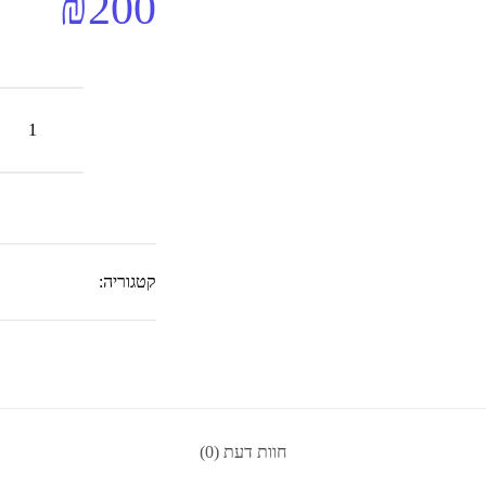
₪
200
כמות
של
ניקוי
קורוזיה
ונזקי
מים
pixel
2
xl
קטגוריה:
חוות דעת (0)