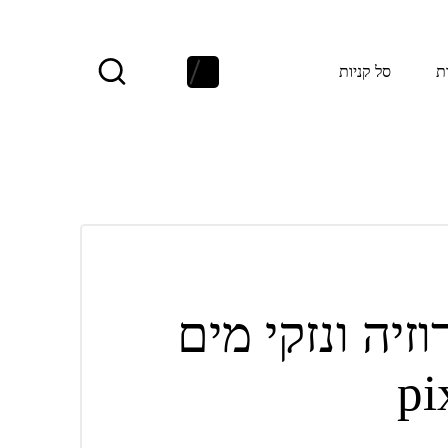
ת
סל קניות
רוזיה ונזקי מים
pi