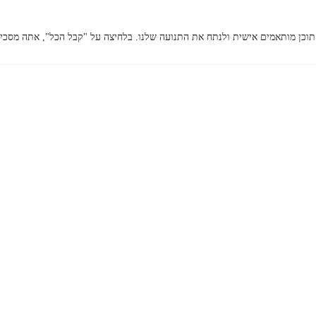
מייל:
תוכן מותאמים אישית ולנתח את התנועה שלנו. בלחיצה על "קבל הכל", אתה מסכים
king7pho
nex@gma
il.com