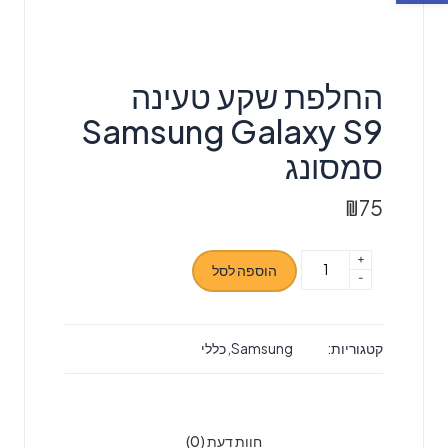
‏החלפת שקע טעינה
Samsung Galaxy S9
סמסונג
₪
75
+
כמות
הוספה לסל
-
של
‏החלפת
שקע
קטגוריות:
Samsung
,
כללי
טעינה
Samsung
Galaxy
S9
חוות דעת (0)
סמסונג