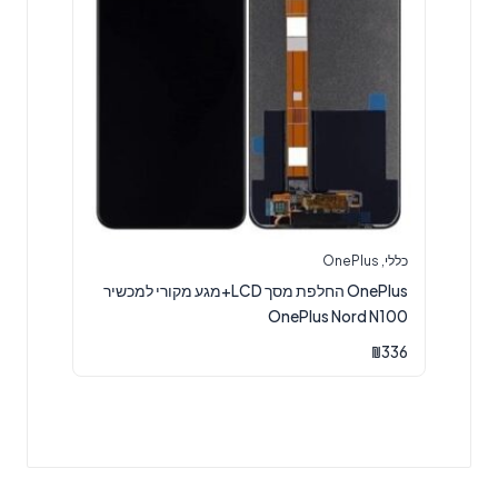
כללי
,
OnePlus
OnePlus החלפת מסך LCD+מגע מקורי למכשיר
OnePlus Nord N100
₪
336