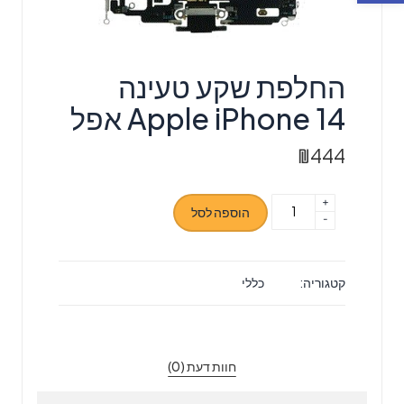
‏החלפת שקע טעינה
Apple iPhone 14 אפל
₪
444
+
כמות
הוספה לסל
-
של
‏החלפת
שקע
קטגוריה:
כללי
טעינה
Apple
iPhone
14
חוות דעת (0)
אפל