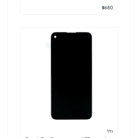
₪
680
כללי