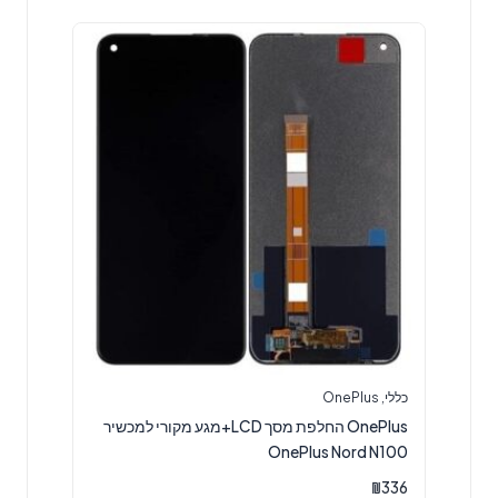
כללי
,
OnePlus
OnePlus החלפת מסך LCD+מגע מקורי למכשיר
OnePlus Nord N100
₪
336