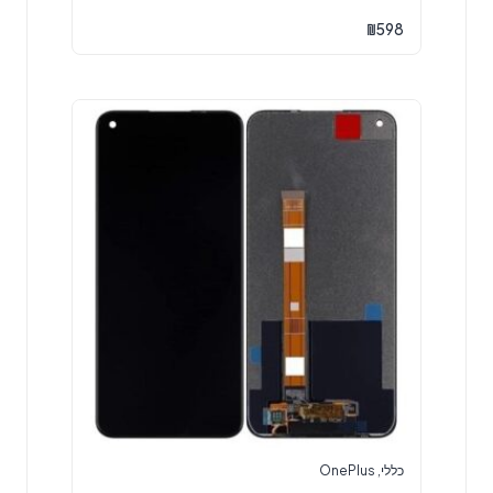
₪
598
כללי
,
OnePlus