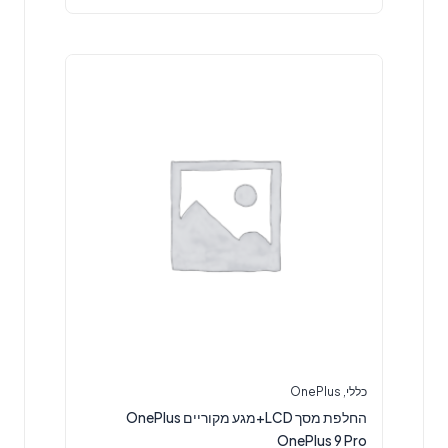
כללי
,
OnePlus
החלפת מסך LCD+מגע מקוריים OnePlus
OnePlus 9 Pro