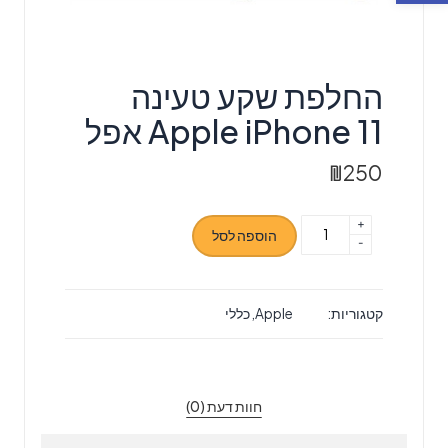
‏החלפת שקע טעינה
Apple iPhone 11 אפל
₪
250
+
כמות
הוספה לסל
-
של
‏החלפת
שקע
קטגוריות:
Apple
,
כללי
טעינה
Apple
iPhone
11
חוות דעת (0)
אפל