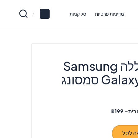
מדיניות פרטיות
סל קניות
‏החלפת סוללה Samsung
G סמסונג
- ₪199
ה לסל