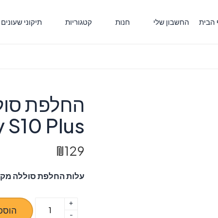
 הבית
החשבון שלי
חנות
קטגוריות
תיקוני שעונים
alaxy S10 Plus
₪
129
עלות החלפת סוללה מקורית
+
כמות
הוספ
-