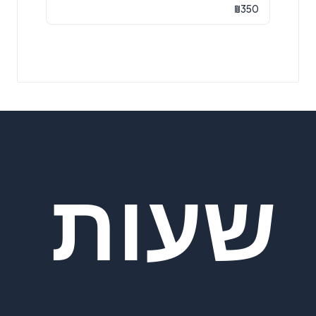
₪
350
שעות