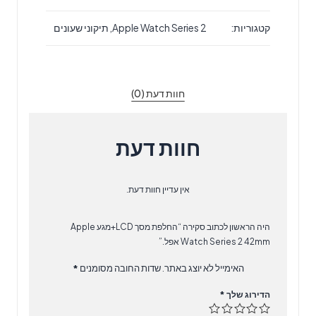
מסך
קטגוריות:
Apple Watch Series 2
,
תיקוני שעונים
LCD+מגע
Apple
Watch
Series
חוות דעת (0)
2
42mm
אפל.
חוות דעת
אין עדיין חוות דעת.
היה הראשון לכתוב סקירה “החלפת מסך LCD+מגע Apple
Watch Series 2 42mm אפל.”
האימייל לא יוצג באתר.
שדות החובה מסומנים
*
הדירוג שלך
*