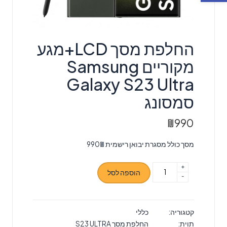
החלפת מסך LCD+מגע
מקוריים Samsung
Galaxy S23 Ultra
סמסונג
₪
990
מסך כולל מסגרת יבואן רישמית 990₪
+
כמות
הוספה לסל
-
של
החלפת
מסך
קטגוריה:
כללי
LCD+מגע
תוית:
החלפת מסך S23 ULTRA
מקוריים