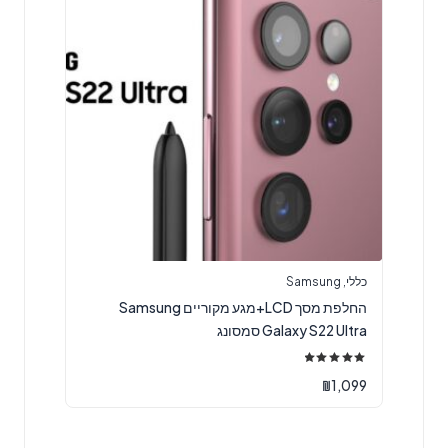
כללי
,
Samsung
החלפת מסך LCD+מגע מקוריים Samsung
Galaxy S22 Ultra סמסונג
דורג
5.00
₪
1,099
מתוך 5