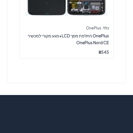
כללי
,
OnePlus
OnePlus החלפת מסך LCD+מגע מקורי למכשיר
OnePlus Nord CE
₪
545