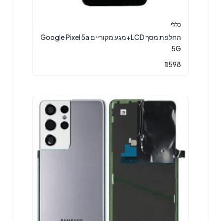
כללי
החלפת מסך LCD+מגע מקוריים Google Pixel 5a
5G
₪
598