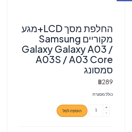
החלפת מסך LCD+מגע
מקוריים Samsung
Galaxy Galaxy A03 /
A03S / A03 Core
סמסונג
₪
289
כולל מסגרת
+
כמות
הוספה לסל
-
של
החלפת
מסך