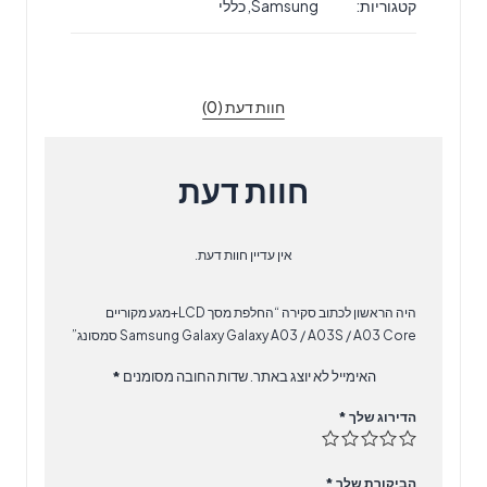
קטגוריות:
Samsung
,
כללי
LCD+מגע
מקוריים
Samsung
Galaxy
חוות דעת (0)
Galaxy
A03
/
חוות דעת
A03S
/
A03
אין עדיין חוות דעת.
Core
סמסונג
היה הראשון לכתוב סקירה “החלפת מסך LCD+מגע מקוריים
Samsung Galaxy Galaxy A03 / A03S / A03 Core סמסונג”
האימייל לא יוצג באתר.
שדות החובה מסומנים
*
הדירוג שלך
*
הביקורת שלך
*