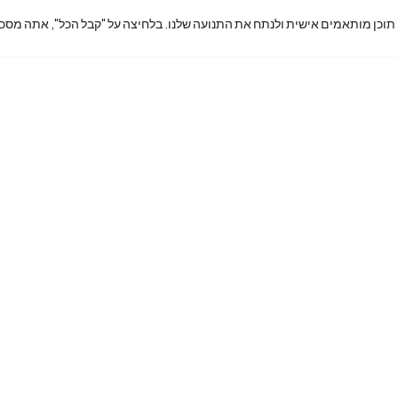
 תוכן מותאמים אישית ולנתח את התנועה שלנו. בלחיצה על "קבל הכל", אתה מסכי
king7phon
ex@gmail.
com