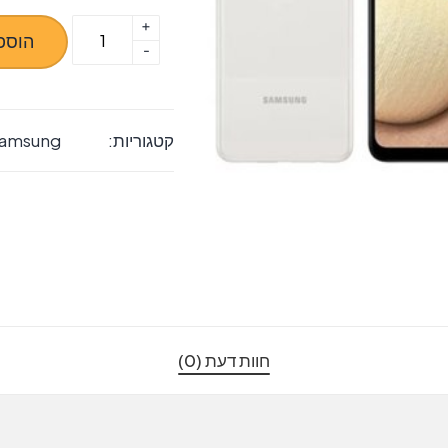
+
כמות
הוספ
-
של
החלפת
מסך
קטגוריות:
amsung
LCD+מגע
מקוריים
Samsung
Galaxy
A54
5G
סמסונג
חוות דעת (0)