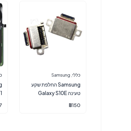
כללי
,
Samsung
כ
Samsung החלפת שקע
טעינה Galaxy S10E
1
7
₪
150