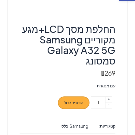
החלפת מסך LCD+מגע
מקוריים Samsung
Galaxy A32 5G
סמסונג
₪
269
עם מסגרת
+
כמות
הוספה לסל
-
של
החלפת
מסך
קטגוריות:
Samsung
,
כללי
LCD+מגע
מקוריים