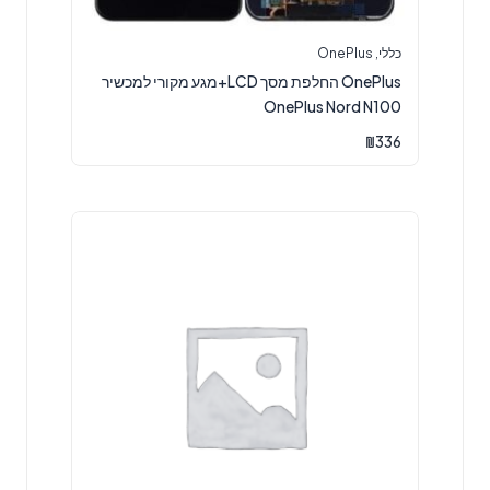
כללי
,
OnePlus
OnePlus החלפת מסך LCD+מגע מקורי למכשיר
OnePlus Nord N100
₪
336