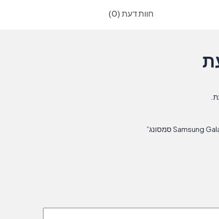
Galaxy
חוות דעת (0)
A14
5G
סמסונג
ת
ת.