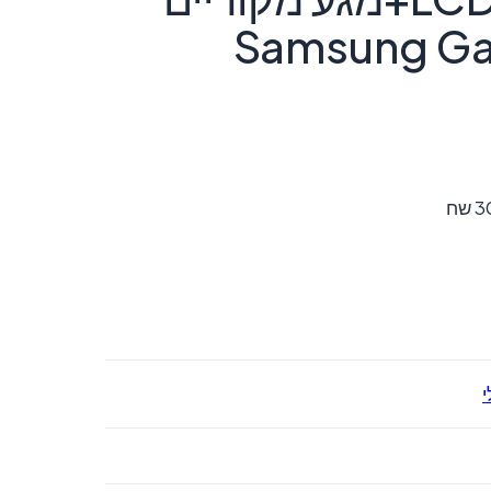
Samsung Ga
י