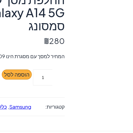
laxy A14 5G
סמסונג
₪
280
המחיר למסך עם מסגרת הינו 309 שח
כמות
הוספה לסל
של
החלפת
מסך
קטגוריות:
Samsung
,
כלל
LCD+מגע
מקוריים
Samsung