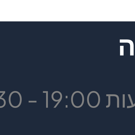
ה
 9:30