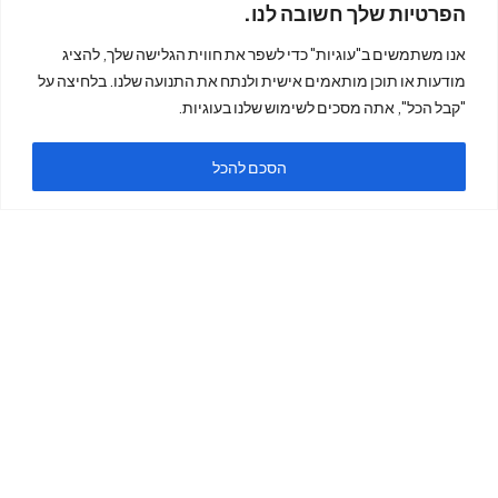
הפרטיות שלך חשובה לנו.
אנו משתמשים ב"עוגיות" כדי לשפר את חווית הגלישה שלך, להציג
מודעות או תוכן מותאמים אישית ולנתח את התנועה שלנו. בלחיצה על
צור קשר
"קבל הכל", אתה מסכים לשימוש שלנו בעוגיות.
הסכם להכל
מייל:
king7phonex@gmail.c
om
טלפון: 055-686-2881