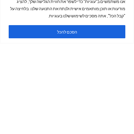
אנו משתמשים ב"עוגיות" כדי לשפר את חווית הגלישה שלך, להציג
מודעות או תוכן מותאמים אישית ולנתח את התנועה שלנו. בלחיצה על
מייל:
"קבל הכל", אתה מסכים לשימוש שלנו בעוגיות.
הסכם להכל
king7phonex@gmail.c
om
טלפון: 055-686-2881
איפה אנחנו