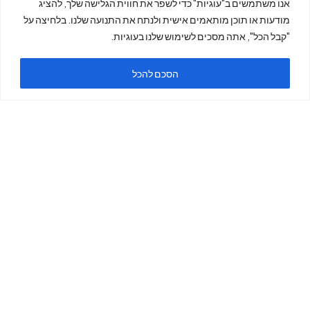
אנו משתמשים ב"עוגיות" כדי לשפר את חווית הגלישה שלך, להציג
מודעות או תוכן מותאמים אישית ולנתח את התנועה שלנו. בלחיצה על
מייל:
"קבל הכל", אתה מסכים לשימוש שלנו בעוגיות.
הסכם להכל
king7phonex@gmail.c
om
טלפון: 055-686-2881
איפה אנחנו