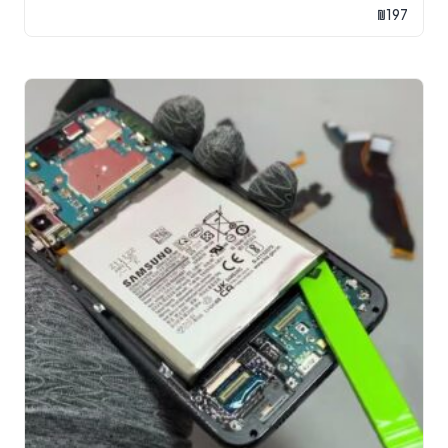
₪
197